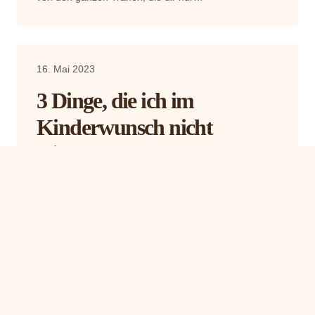
16. Mai 2023
3 Dinge, die ich im
Kinderwunsch nicht
trinken würde!
Es gibt 3 Dinge, die ich im Kinderwunsch nicht trinken
würde! Eines was mich der Kinderwunsch gelehrt hat
war, dass ich bewusst entscheide, was will ich wirklich
zu mir nehmen…