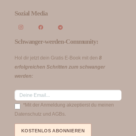
Sozial Media
Schwanger-werden-Community:
Hol dir jetzt dein Gratis E-Book mit den
8
erfolgreichen Schritten zum schwanger
werden:
*Mit der Anmeldung akzeptierst du meinen
Datenschutz und AGBs.