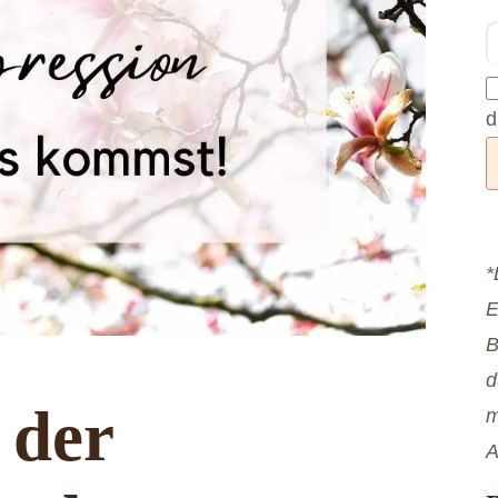
d
*
E
B
d
 der
m
A