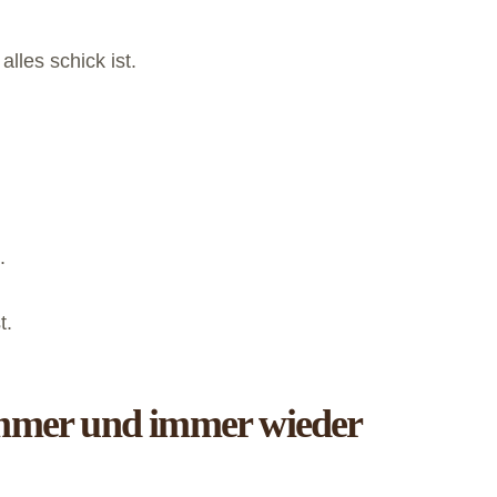
lles schick ist.
.
t.
 immer und immer wieder