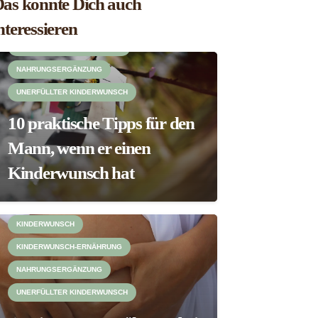
as könnte Dich auch
nteressieren
KINDERWUNSCH
KINDERWUNSCH-ERNÄHRUNG
NAHRUNGSERGÄNZUNG
UNERFÜLLTER KINDERWUNSCH
10 praktische Tipps für den
Mann, wenn er einen
Kinderwunsch hat
KINDERWUNSCH
KINDERWUNSCH-ERNÄHRUNG
NAHRUNGSERGÄNZUNG
UNERFÜLLTER KINDERWUNSCH