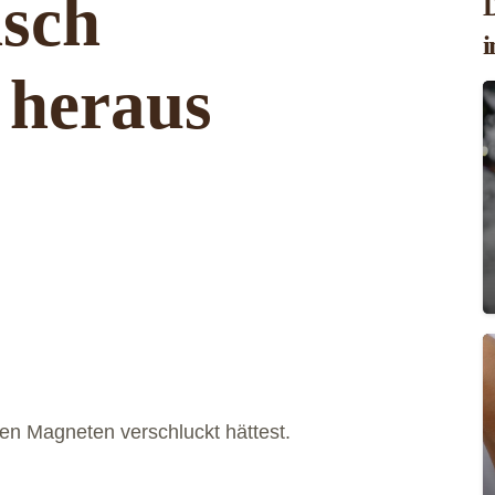
sch
D
i
 heraus
nen Magneten verschluckt hättest.