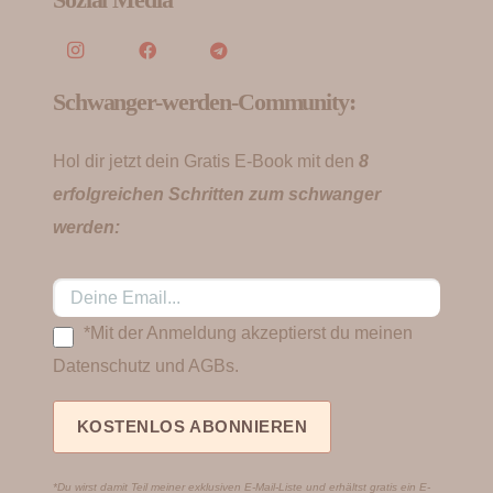
Schwanger-werden-Community:
Hol dir jetzt dein Gratis E-Book mit den
8
erfolgreichen Schritten zum schwanger
werden:
*Mit der Anmeldung akzeptierst du meinen
Datenschutz und AGBs.
*Du wirst damit Teil meiner exklusiven E-Mail-Liste und erhältst gratis ein E-