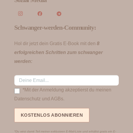
Schwanger-werden-Community:
Hol dir jetzt dein Gratis E-Book mit den
8
erfolgreichen Schritten zum schwanger
werden:
*Mit der Anmeldung akzeptierst du meinen
Datenschutz und AGBs.
*Du wirst damit Teil meiner exklusiven E-Mail-Liste und erhältst gratis ein E-