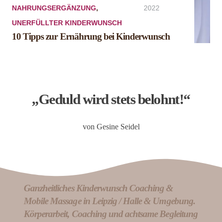
NAHRUNGSERGÄNZUNG
,
2022
UNERFÜLLTER KINDERWUNSCH
10 Tipps zur Ernährung bei Kinderwunsch
„Geduld wird stets belohnt!“
von Gesine Seidel
Ganzheitliches Kinderwunsch Coaching &
Mobile Massage in Leipzig / Halle & Umgebung.
Körperarbeit, Coaching und achtsame Begleitung