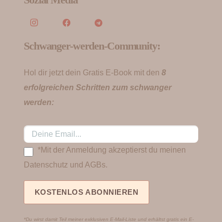
Schwanger-werden-Community:
Hol dir jetzt dein Gratis E-Book mit den
8
erfolgreichen Schritten zum schwanger
werden:
*Mit der Anmeldung akzeptierst du meinen
Datenschutz und AGBs.
*Du wirst damit Teil meiner exklusiven E-Mail-Liste und erhältst gratis ein E-