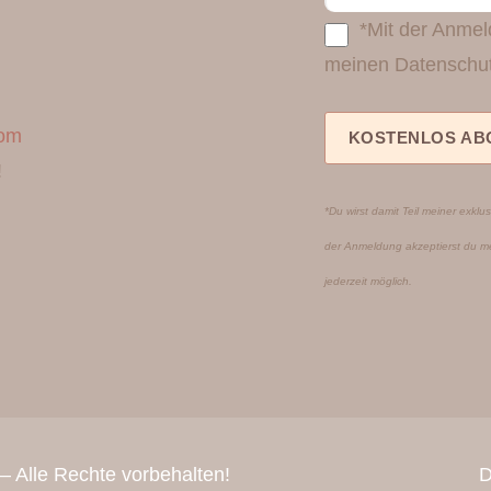
*Mit der Anmel
meinen Datenschu
com
!
*Du wirst damit Teil meiner exklus
der Anmeldung akzeptierst du 
jederzeit möglich.
– Alle Rechte vorbehalten!
D