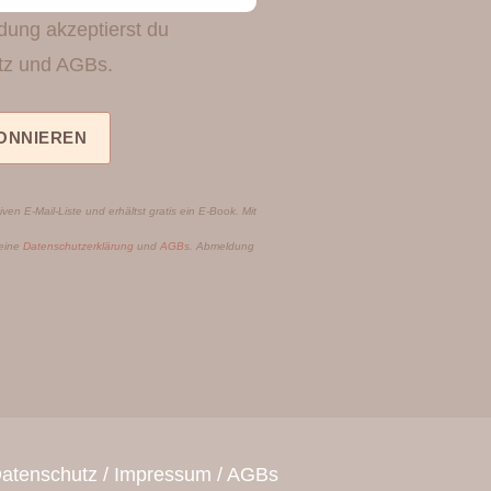
dung akzeptierst du
tz und AGBs.
iven E-Mail-Liste und erhältst gratis ein E-Book. Mit
meine
Datenschutzerklärung
und
AGBs
. Abmeldung
atenschutz
/
Impressum
/
AGBs