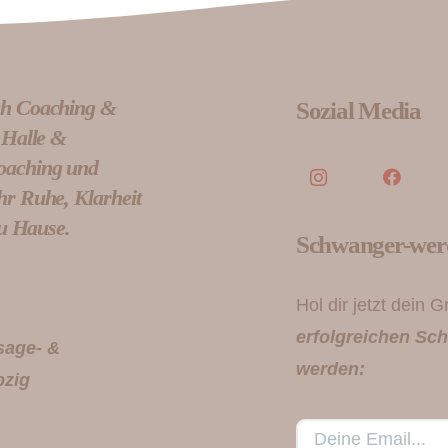
ch Coaching &
Sozial Media
 Halle &
oaching und
hr Ruhe, Klarheit
zu Hause.
Schwanger-we
Hol dir jetzt dein 
erfolgreichen Sc
sage- &
werden:
pzig