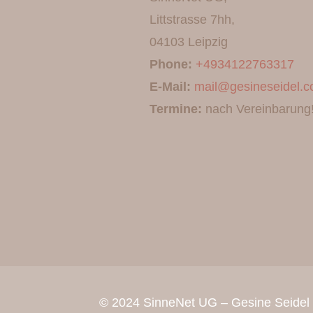
Littstrasse 7hh,
04103 Leipzig
Phone:
+4934122763317
E-Mail:
mail@gesineseidel.
Termine:
nach Vereinbarung
© 2024 SinneNet UG –
Gesine Seidel