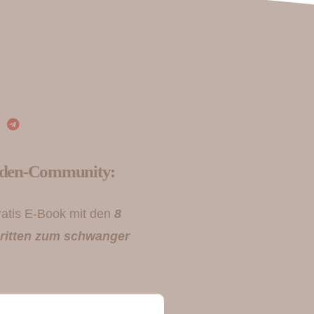
rden-Community:
Gratis E-Book mit den
8
hritten zum schwanger