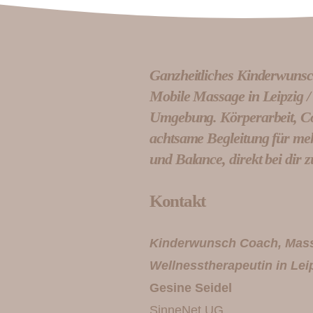
Ganzheitliches Kinderwuns
Mobile Massage in Leipzig /
Umgebung. Körperarbeit, C
achtsame Begleitung für me
und Balance, direkt bei dir 
Kontakt
Kinderwunsch Coach, Mas
Wellnesstherapeutin in Lei
Gesine Seidel
SinneNet UG,