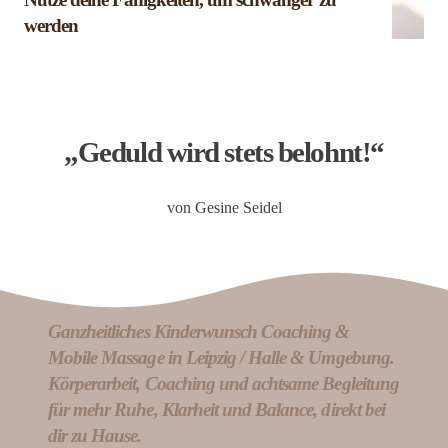
werden
„Geduld wird stets belohnt!“
von Gesine Seidel
Ganzheitliches Kinderwunsch Coaching &
Mobile Massage in Leipzig / Halle & Umgebung.
Körperarbeit, Coaching und achtsame Begleitung
für mehr Ruhe, Klarheit und Balance, direkt bei
dir zu Hause.