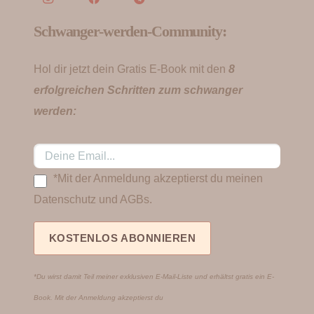
Schwanger-werden-Community:
Hol dir jetzt dein Gratis E-Book mit den
8
erfolgreichen Schritten zum schwanger
werden:
*Mit der Anmeldung akzeptierst du meinen
Datenschutz und AGBs.
*Du wirst damit Teil meiner exklusiven E-Mail-Liste und erhältst gratis ein E-
Book. Mit der Anmeldung akzeptierst du