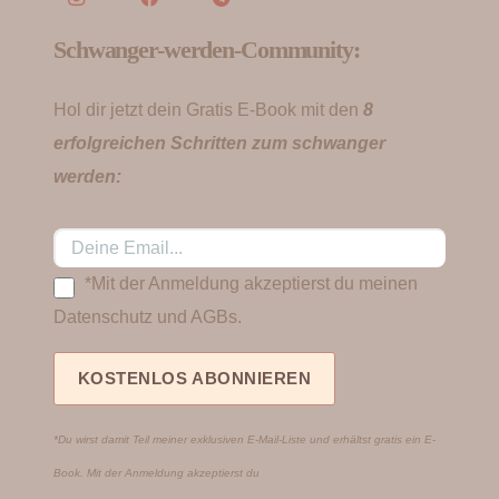
Schwanger-werden-Community:
Hol dir jetzt dein Gratis E-Book mit den
8
erfolgreichen Schritten zum schwanger
werden:
*Mit der Anmeldung akzeptierst du meinen
Datenschutz und AGBs.
*Du wirst damit Teil meiner exklusiven E-Mail-Liste und erhältst gratis ein E-
Book. Mit der Anmeldung akzeptierst du