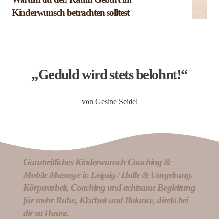
Kinderwunsch betrachten solltest
„Geduld wird stets belohnt!“
von Gesine Seidel
Ganzheitliches Kinderwunsch Coaching &
Mobile Massage in Leipzig / Halle & Umgebung.
Körperarbeit, Coaching und achtsame Begleitung
für mehr Ruhe, Klarheit und Balance, direkt bei
dir zu Hause.